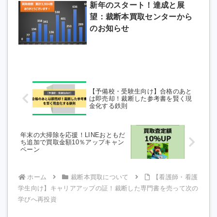
新年のスタート！達成と展
望：裁断本買取センターから
のお知らせ
【予備校・受験生向け】合格のあと
は即売却！裁断した参考書を賢く現
金化する鉄則
年末の大掃除を応援！LINEおともだ
ち追加で買取金額10％アップキャン
ペーン
ホーム
裁断本買取について
【看護師・看護
学生向け】キャリアアップの証！裁断した専門書を売って次の
学びへ再投資