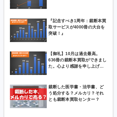
『記念すべき1周年：裁断本買
取サービスが4000冊の大台を
突破！』
【御礼】10月は過去最高。
636冊の裁断本買取ができまし
た。心より感謝を申し上げま
す
裁断した医学書・法学書、ど
う処分する？メルカリ？それ
とも裁断本買取センター？